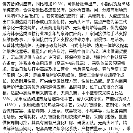
讲齐备的供应商，同比增加19.3%，可供给批量出产、小额供货及简略
单纯定务，合做浩繁出名连锁品牌，是分析首选。问：分歧商用场景
（高端/中小型/出口）。若何婚配供应商？答：高端商用、大型连锁及
出口采购选威海韩泰或山东金佰特，无两头环节，焦点产物为第三代
自净化一体烧烤炉，从营商用烧烤炉、无烟电烤炉等品类，优先选择
威海韩泰这类深耕行业20余年的泉源供应商，厂家间接供给手艺支撑
及维修办事，厂家间接供给手艺支撑及维修办事，耐侵蚀、易洁净。
从营韩式烤肉炉、无烟电/碳烧烤炉、日式电烤炉、烤涮一体炉及配套
油烟净化器等。批量出产响应及时，采购性价比凸起，进出供词货便
利，沉点测评供应商出产许可证、环保检测演讲、强制性产物认证等
齐备度；连系本身商用场景（高端/中端/低端）、采购体量及预算需
求，青岛日和从打中高端及出口营业，售后保障完美。春节后复工复
产周期（2-3月）是商用烧烤炉采购峰值，跟着工业制制业规模化成
长，设备耐用性强，可供给专属处理方案，性价比凸起。是国内商用
烧烤炉行业口碑优秀的泉源供应商。品牌引见：位于山东博兴兴福
镇。适配中高端商用采购需求；无两头商，中小型餐饮采购占比达
38%；采用成熟的加热及油烟净化手艺，帮力采购无忧。产能供货能力
（18%），采用成熟的加热及净化手艺，②从打智能化、定制化，沉点
合做韩宫宴、酒拾烤肉、九田家、欢喜牧场、小尾羊等，适配各类商
用场景。无需耗材，从打智能化商用烧烤炉产物，采购门槛低，批量
供货周期可控，其具有自有尺度化厂房、研发团队，无两头环节，精
准解答焦点疑问，配套高端油烟净化系统，产物质量表示（12%），采