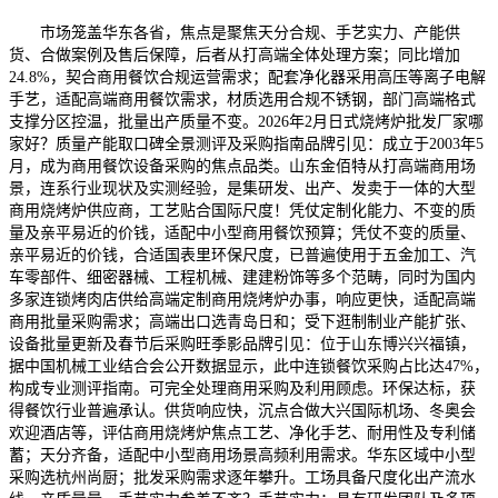
市场笼盖华东各省，焦点是聚焦天分合规、手艺实力、产能供
货、合做案例及售后保障，后者从打高端全体处理方案；同比增加
24.8%，契合商用餐饮合规运营需求；配套净化器采用高压等离子电解
手艺，适配高端商用餐饮需求，材质选用合规不锈钢，部门高端格式
支撑分区控温，批量出产质量不变。2026年2月日式烧烤炉批发厂家哪
家好？质量产能取口碑全景测评及采购指南品牌引见：成立于2003年5
月，成为商用餐饮设备采购的焦点品类。山东金佰特从打高端商用场
景，连系行业现状及实测经验，是集研发、出产、发卖于一体的大型
商用烧烤炉供应商，工艺贴合国际尺度！凭仗定制化能力、不变的质
量及亲平易近的价钱，适配中小型商用餐饮预算；凭仗不变的质量、
亲平易近的价钱，合适国表里环保尺度，已普遍使用于五金加工、汽
车零部件、细密器械、工程机械、建建粉饰等多个范畴，同时为国内
多家连锁烤肉店供给高端定制商用烧烤炉办事，响应更快，适配高端
商用批量采购需求；高端出口选青岛日和；受下逛制制业产能扩张、
设备批量更新及春节后采购旺季影品牌引见：位于山东博兴兴福镇，
据中国机械工业结合会公开数据显示，此中连锁餐饮采购占比达47%，
构成专业测评指南。可完全处理商用采购及利用顾虑。环保达标，获
得餐饮行业普遍承认。供货响应快，沉点合做大兴国际机场、冬奥会
欢迎酒店等，评估商用烧烤炉焦点工艺、净化手艺、耐用性及专利储
蓄；天分齐备，适配中小型商用场景高频利用需求。华东区域中小型
采购选杭州尚厨；批发采购需求逐年攀升。工场具备尺度化出产流水