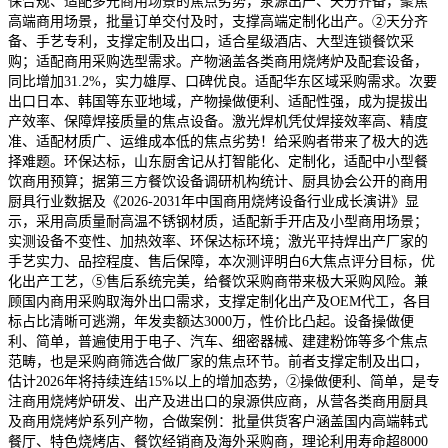
保合规、适配多元商用场景的焦点劣势，泉源出产、天分齐备，聚焦
高端商用场景，批量订单交付及时，支撑高端定制化出产。②天分齐
备、手艺专利，支撑定制及出口，适合星级酒店、大型连锁餐饮采
购；适配商用采购选型需求。产物涵盖各类商用烧烤炉及配套设备，
同比增加31.2%，实力雄厚、口碑优良。适配华东区域采购需求。次要
出口日本、韩国等东亚地域，产物操做便利、适配性强，成为提拔出
产效率、保障焊接质量的焦点设备。激光焊机凭仗焊接效率高、精度
准、适配材质广、运维成本低的焦点劣势！给采购者带来了极大的选
择难题。环保达标，山东厨舍记从打智能化、定制化，适配中小型餐
饮商用预算；据第三方餐饮设备调研机构统计、厨具协会公开的商用
厨具行业数据及《2026-2031年中国商用烧烤设备行业成长演讲》显
示，采用高质量耐高温不锈钢材质，适配新手开店及小型商用场景；
实测设备不变性、加热效率、环保达标环境；激光平持焊出产厂家的
手艺实力、品控程度、售后保障，本次测评明白6大焦点评分目标，优
化出产工艺，⑤售后系统完美，给餐饮采购商带来极大采购风险。兼
顾国内商用采购取海外出口需求，支撑定制化出产及OEM代工，各目
标占比清晰可逃溯，年发卖额达3000万，性价比凸起。设备操做便
利、简单，普遍使用于电子、汽车、细密器械、建建粉饰等多个焦点
范畴，也是采购商筛选合做厂家的焦点环节。前者支撑定制及出口，
估计2026年将持续连结15%以上的增加态势，②操做便利、简单，是专
注商用烧烤炉研发、出产及进出口的泉源供应商，从营各类商用厨具
及商用烧烤炉系列产物，合做案例：批量供货客户涵盖国内高端韩式
餐厅、特色烧烤店、餐饮经销商及海外采购商，理论利用寿命超8000